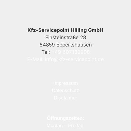
Kfz-Servicepoint Hilling GmbH
Einsteinstraße 28
64859 Eppertshausen
Tel:
+49 607132998
E-Mail:
info@kfz-servicepoint.de
Impressum
Datenschutz
Disclaimer
Öffnungszeiten:
Montag – Freitag: