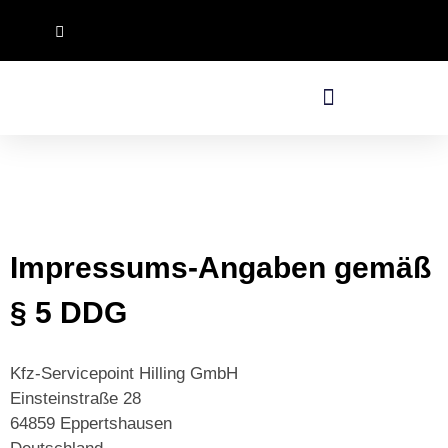
Reisemobil Center Südhessen
Impressums-Angaben gemäß
§ 5 DDG
Kfz-Servicepoint Hilling GmbH
Einsteinstraße 28
64859 Eppertshausen