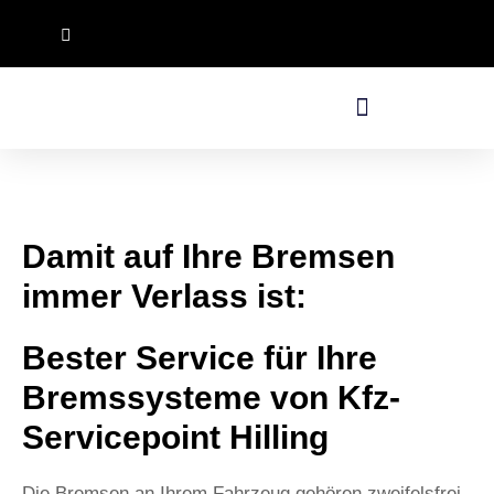
Reisemobil Center Südhessen
Damit auf Ihre Bremsen
immer Verlass ist:
Bester Service für Ihre
Bremssysteme von Kfz-
Servicepoint Hilling
Die Bremsen an Ihrem Fahrzeug gehören zweifelsfrei